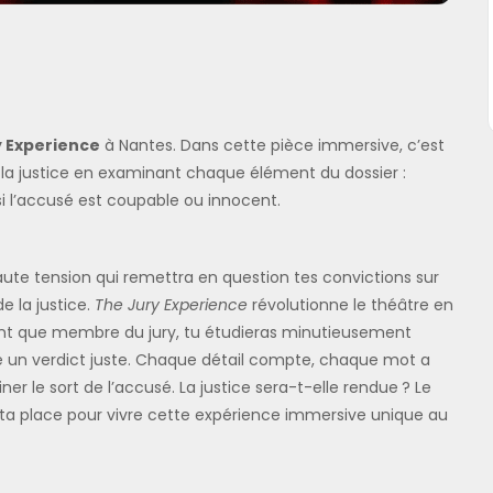
y Experience
à Nantes. Dans cette pièce immersive, c’est
her la justice en examinant chaque élément du dossier :
si l’accusé est coupable ou innocent.
te tension qui remettra en question tes convictions sur
de la justice.
The Jury Experience
révolutionne le théâtre en
 tant que membre du jury, tu étudieras minutieusement
 un verdict juste. Chaque détail compte, chaque mot a
er le sort de l’accusé. La justice sera-t-elle rendue ? Le
e ta place pour vivre cette expérience immersive unique au