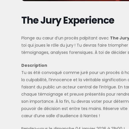
The Jury Experience
Plonge au cœur d’un procès palpitant avec
The Jur
toi qui joues le rôle du jury ! Tu devras faire triomp
témoignages, analyses forensiques. À toi de décider 
Description
Tu as été convoqué comme juré pour un procès à hau
la culpabilité, l’innocence et la véritable signification 
faisant du public un acteur central de l’intrigue. En
chaque témoignage et preuve présentés pour rendre
son importance. À la fin, tu devras voter pour détermin
pouvoir de décision est entre tes mains. Réserve vit
cœur d’une salle d’audience à Nantes !
Rendez-vous le dimanche 04 janvier 2026 à 21h00 !