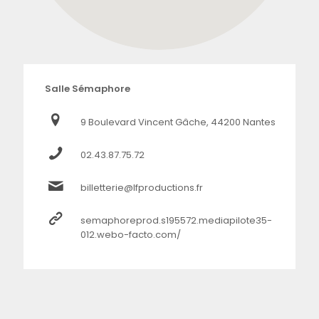
Salle Sémaphore
9 Boulevard Vincent Gâche, 44200 Nantes
02.43.87.75.72
billetterie@lfproductions.fr
semaphoreprod.s195572.mediapilote35-
012.webo-facto.com/