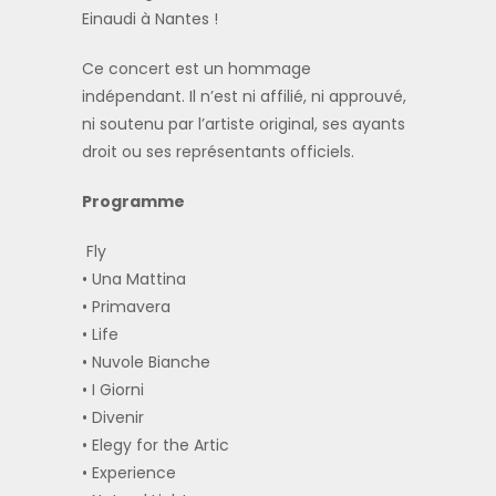
Einaudi à Nantes !
Ce concert est un hommage
indépendant. Il n’est ni affilié, ni approuvé,
ni soutenu par l’artiste original, ses ayants
droit ou ses représentants officiels.
Programme
⁠Fly
•⁠ ⁠⁠Una Mattina
•⁠ ⁠⁠Primavera
•⁠ ⁠⁠Life
•⁠ ⁠⁠Nuvole Bianche
•⁠ ⁠⁠I Giorni
•⁠ ⁠⁠Divenir
•⁠ ⁠⁠Elegy for the Artic
•⁠ ⁠⁠Experience