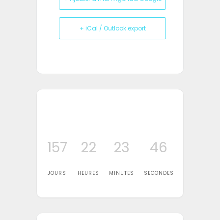
+ iCal / Outlook export
157
22
23
46
JOURS
HEURES
MINUTES
SECONDES