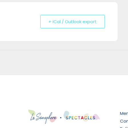
+ iCal / Outlook export
Men
Cond